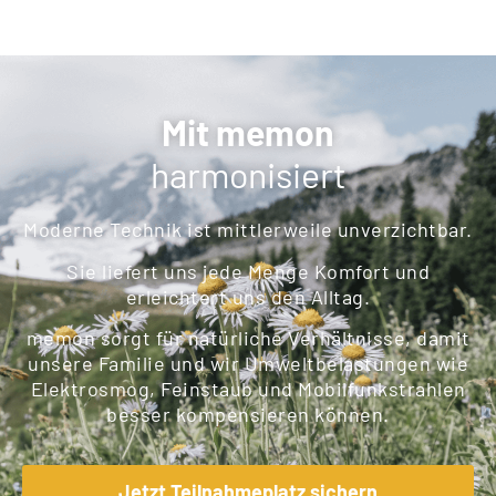
Mit memon
harmonisiert
Moderne Technik ist mittlerweile unverzichtbar.
Sie liefert uns jede Menge Komfort und
erleichtert uns den Alltag.
memon sorgt für natürliche Verhältnisse, damit
unsere Familie und wir Umweltbelastungen wie
Elektrosmog, Feinstaub und Mobilfunkstrahlen
besser kompensieren können.
Jetzt Teilnahmeplatz sichern