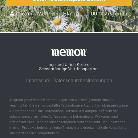
Maximal 200 freie Plätze
100% kostenlos
Inge und Ulrich Kellerer
Selbstständige Vertriebspartner
Impressum
Datenschutzbestimmungen
Aufgrund gesetzlicher Bestimmungen sind wir zu folgendem Hinweis
verpflichtet: Die hier vorgestellte Technologie entspricht (wie beispielsweise
die Homöopathie, die Bioresonanz, Bereiche der Akupunktur) nicht der
schulwissenschaftlichen Auffassung und Lehrmeinung. Wirkungen und
Effekte der Produkte sind wissenschaftlich nicht anerkannt. Der Einsatz der
memon Produkte beinhaltet keine Therapie und ersetzt nicht die Konsultation
eines Arztes oder Heilpraktikers.