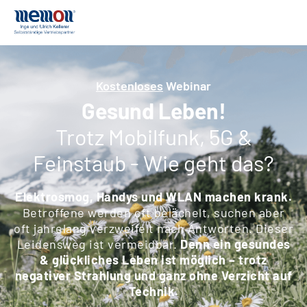
Kostenloses
Webinar
Gesund Leben!
Trotz Mobilfunk, 5G &
Feinstaub - Wie geht das?
Elektrosmog, Handys und WLAN machen krank.
Betroffene werden oft belächelt, suchen aber
oft jahrelang verzweifelt nach Antworten. Dieser
Leidensweg ist vermeidbar.
Denn ein gesundes
& glückliches Leben ist möglich – trotz
negativer Strahlung und ganz ohne Verzicht auf
Technik.