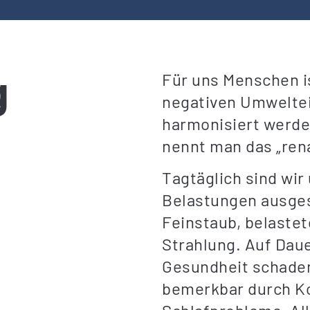
g
Für uns Menschen is
negativen Umweltei
harmonisiert werd
nennt man das „rena
Tagtäglich sind wir
Belastungen ausges
Feinstaub, belaste
Strahlung. Auf Dau
Gesundheit schaden
bemerkbar durch K