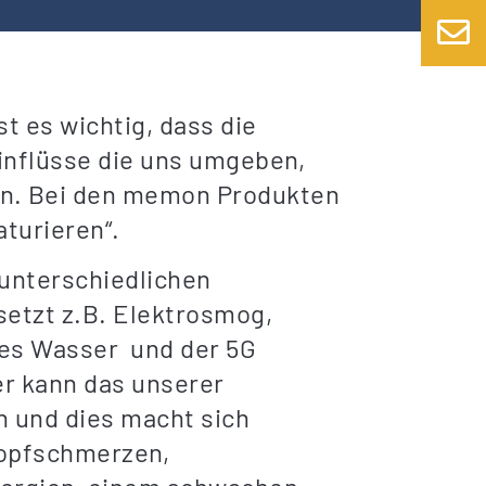
t es wichtig, dass die
nflüsse die uns umgeben,
en.
Bei den memon Produkten
turieren“.
 unterschiedlichen
etzt z.B. Elektrosmog,
tes Wasser und der 5G
er kann das unserer
 und dies macht sich
opfschmerzen,