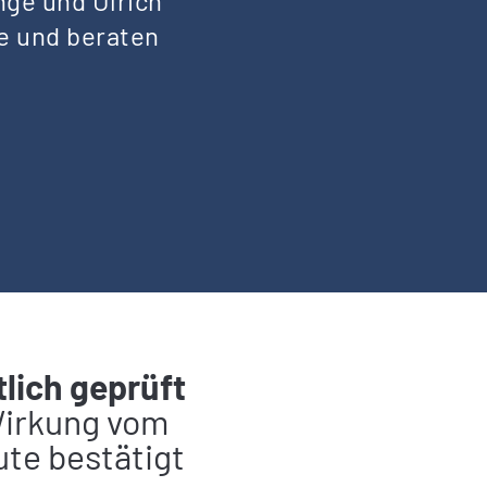
nge und Ulrich
se und beraten
tlich geprüft
 Wirkung vom
ute bestätigt